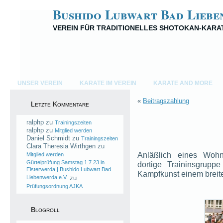
Bushido Lubwart Bad Liebe
VEREIN FÜR TRADITIONELLES SHOTOKAN-KARA
UNSER VEREIN
KARATE IM VEREIN
KARATE AND MORE
«
Beitragszahlung
Letzte Kommentare
ralphp
zu
Trainingszeiten
ralphp
zu
Mitglied werden
Daniel Schmidt
zu
Trainingszeiten
Clara Theresia Wirthgen
zu
Anläßlich eines Wohng
Mitglied werden
Gürtelprüfung Samstag 1.7.23 in
dortige Traininsgrupp
Elsterwerda | Bushido Lubwart Bad
Kampfkunst einem breite
Liebenwerda e.V.
zu
Prüfungsordnung AJKA
Blogroll