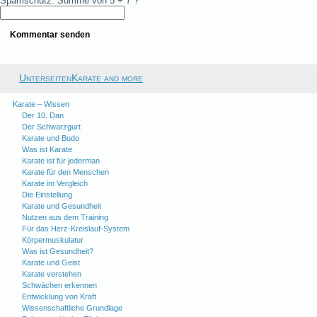
Spamschutz: Summe von 5 + 7 ?
UnterseitenKarate and more
Karate – Wissen
Der 10. Dan
Der Schwarzgurt
Karate und Budo
Was ist Karate
Karate ist für jederman
Karate für den Menschen
Karate im Vergleich
Die Einstellung
Karate und Gesundheit
Nutzen aus dem Training
Für das Herz-Kreislauf-System
Körpermuskulatur
Was ist Gesundheit?
Karate und Geist
Karate verstehen
Schwächen erkennen
Entwicklung von Kraft
Wissenschaftliche Grundlage