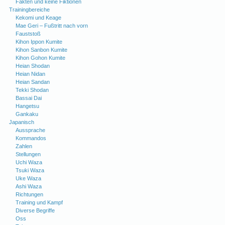
Fakten und keine Fiktionen
Trainingbereiche
Kekomi und Keage
Mae Geri – Fußtritt nach vorn
Fauststoß
Kihon Ippon Kumite
Kihon Sanbon Kumite
Kihon Gohon Kumite
Heian Shodan
Heian Nidan
Heian Sandan
Tekki Shodan
Bassai Dai
Hangetsu
Gankaku
Japanisch
Aussprache
Kommandos
Zahlen
Stellungen
Uchi Waza
Tsuki Waza
Uke Waza
Ashi Waza
Richtungen
Training und Kampf
Diverse Begriffe
Oss