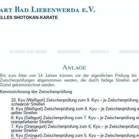
art Bad Liebenwerda e.V.
NELLES SHOTOKAN-KARATE
KARATE AND MORE
WEISHEITEN
KONTAKT
IMPRESS
Anlage
Bis zum Alter von 14 Jahren können vor der eigentlichen Prüfung bis
Zwischenprüfungen abgenommen werden, die durch farbige Streifen au
Gürtel gekennzeichnet werden.
Kennzeichnung der Zwischenprüfung
10. Kyu (Weißgurt) Zwischenprüfung zum 9. Kyu – je Zwischenprüfung 
schwarzer Streifen
9. Kyu (Weißgurt) Zwischenprüfung zum 8. Kyu – je Zwischenprüfung e
gelber Streifen
8. Kyu (Gelbgurt) Zwischenprüfung zum 7. Kyu – je Zwischenprüfung e
orangefarbener Streifen
7. Kyu (Orangegurt) Zwischenprüfung zum 6. Kyu – je Zwischenprüfung
grüner Streifen
6. Kyu (Grüngurt) Zwischenprüfung zum 5. Kyu – je Zwischenprüfung e