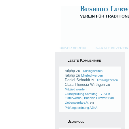
Bushido Lubw
VEREIN FÜR TRADITIO
UNSER VEREIN
KARATE IM VEREIN
Letzte Kommentare
ralphp
zu
Trainingszeiten
ralphp
zu
Mitglied werden
Daniel Schmidt
zu
Trainingszeiten
Clara Theresia Wirthgen
zu
Mitglied werden
Gürtelprüfung Samstag 1.7.23 in
Elsterwerda | Bushido Lubwart Bad
Liebenwerda e.V.
zu
Prüfungsordnung AJKA
Blogroll