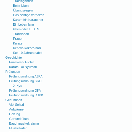
Trainingskritik
Beim Üben
Übungsregeln
Das richtige Verhalten
Karate hin Karate her
Ein Leben lang
leben oder LEBEN
Traditionen
Fragen
Karate
Ken wa kokoro nari
Seit 10 Jahren dabei
Geschichte
Funakoshi Gichin
Karate-Do Nyumon
Prüfungen
Prüfungsordnung AJKA
Prüfungsordnung SRD
2. Kyu
Prüfungsordnung DKV
Prüfungsordnung DJKB
Gesundheit
Viel Schlaf
Aufwärmen
Haltung
Gesund üben
Bauchmuskeltraining
Muskelkater