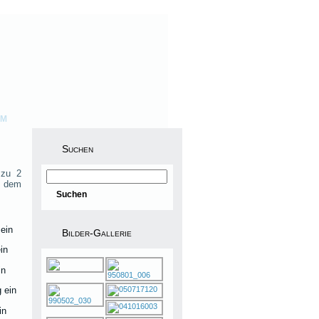
UM
Suchen
 zu 2
f dem
ein
Bilder-Gallerie
in
in
 ein
in