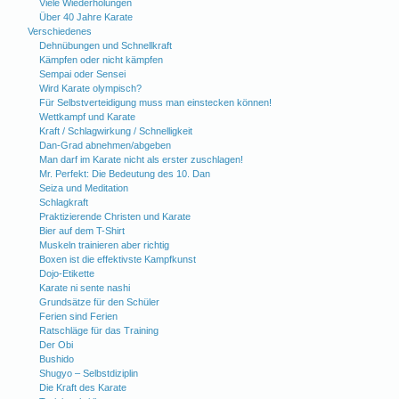
Viele Wiederholungen
Über 40 Jahre Karate
Verschiedenes
Dehnübungen und Schnellkraft
Kämpfen oder nicht kämpfen
Sempai oder Sensei
Wird Karate olympisch?
Für Selbstverteidigung muss man einstecken können!
Wettkampf und Karate
Kraft / Schlagwirkung / Schnelligkeit
Dan-Grad abnehmen/abgeben
Man darf im Karate nicht als erster zuschlagen!
Mr. Perfekt: Die Bedeutung des 10. Dan
Seiza und Meditation
Schlagkraft
Praktizierende Christen und Karate
Bier auf dem T-Shirt
Muskeln trainieren aber richtig
Boxen ist die effektivste Kampfkunst
Dojo-Etikette
Karate ni sente nashi
Grundsätze für den Schüler
Ferien sind Ferien
Ratschläge für das Training
Der Obi
Bushido
Shugyo – Selbstdiziplin
Die Kraft des Karate