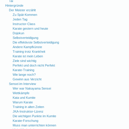
Tai
Hintergründe
Der Meister erzählt
Zu Spät-Kommen
Jeden Tag
Instructor-Class
Karate gestern und heute
Dojokun
Selbstverteidigung
Die effektivste Selbstverteidigung
Andere Kampfkünste
Training trotz Krankheit
Karate ist mein Leben
Ziele sind wichtig
Perfekt und doch nicht Perfekt
Karate-Training
Wie lange noch?
Gewinn aus Verzicht
Sensei im Interview
Wer war Nakayama Sensei
Wettkämpfe
Kata und Kumite
Warum Karate
Training in alten Zeiten
JKA-Instruktor-Lizenz
Die wichtigen Punkte im Kumite
Karate-Forschung
Muss man unterrichten können