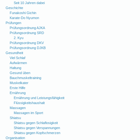
Seit 10 Jahren dabei
Geschichte
Funakoshi Gichin
Karate-Do Nyumon
Prüfungen
Prüfungsordnung AJKA
Prüfungsordnung SRD
2. Kyu
Prüfungsordnung DKV
Prüfungsordnung DJKB
Gesundheit
Viel Schlaf
Aufwärmen
Haltung
Gesund üben
Bauchmuskeltraining
Muskelkater
Erste Hilfe
Ernährung
Ernährung und Leistungsfähigkeit
Flüssigkeitshaushalt
Massagen
Massagen im Sport
Shiatsu
Shiatsu gegen Schlaflosigkeit
Shiatsu gegen Verspannungen
Shiatsu gegen Kopfschmerzen
Organisation