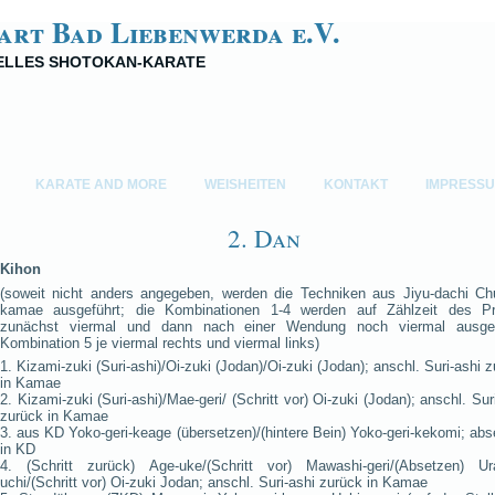
art Bad Liebenwerda e.V.
NELLES SHOTOKAN-KARATE
KARATE AND MORE
WEISHEITEN
KONTAKT
IMPRESS
2. Dan
Kihon
(soweit nicht anders angegeben, werden die Techniken aus Jiyu-dachi Ch
kamae ausgeführt; die Kombinationen 1-4 werden auf Zählzeit des Pr
zunächst viermal und dann nach einer Wendung noch viermal ausgef
Kombination 5 je viermal rechts und viermal links)
1. Kizami-zuki (Suri-ashi)/Oi-zuki (Jodan)/Oi-zuki (Jodan); anschl. Suri-ashi 
in Kamae
2. Kizami-zuki (Suri-ashi)/Mae-geri/ (Schritt vor) Oi-zuki (Jodan); anschl. Sur
zurück in Kamae
3. aus KD Yoko-geri-keage (übersetzen)/(hintere Bein) Yoko-geri-kekomi; ab
in KD
4. (Schritt zurück) Age-uke/(Schritt vor) Mawashi-geri/(Absetzen) Ur
uchi/(Schritt vor) Oi-zuki Jodan; anschl. Suri-ashi zurück in Kamae