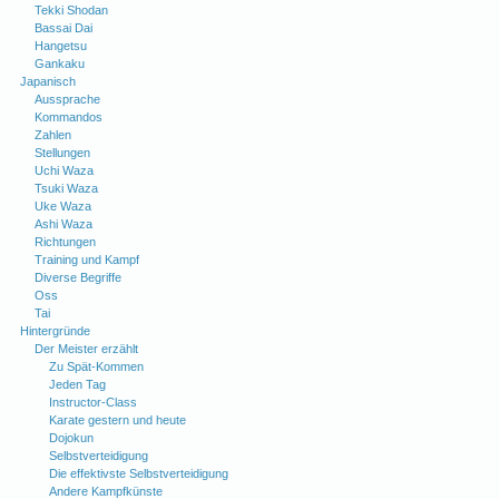
Tekki Shodan
Bassai Dai
Hangetsu
Gankaku
Japanisch
Aussprache
Kommandos
Zahlen
Stellungen
Uchi Waza
Tsuki Waza
Uke Waza
Ashi Waza
Richtungen
Training und Kampf
Diverse Begriffe
Oss
Tai
Hintergründe
Der Meister erzählt
Zu Spät-Kommen
Jeden Tag
Instructor-Class
Karate gestern und heute
Dojokun
Selbstverteidigung
Die effektivste Selbstverteidigung
Andere Kampfkünste