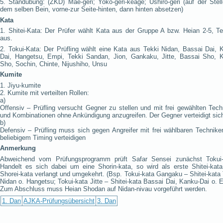
5. Standübung: (ZKD) Mae-geri; Yoko-geri-keage; Ushiro-geri (auf der Stell
dem selben Bein, vorne-zur Seite-hinten, dann hinten absetzen)
Kata
1. Shitei-Kata: Der Prüfer wählt Kata aus der Gruppe A bzw. Heian 2-5, Te
aus.
2. Tokui-Kata: Der Prüfling wählt eine Kata aus Tekki Nidan, Bassai Dai, 
Dai, Hangetsu, Empi, Tekki Sandan, Jion, Gankaku, Jitte, Bassai Sho, 
Sho, Sochin, Chinte, Nijushiho, Unsu
Kumite
1. Jiyu-kumite
2. Kumite mit verteilten Rollen:
a)
Offensiv – Prüfling versucht Gegner zu stellen und mit frei gewählten Tech
und Kombinationen ohne Ankündigung anzugreifen. Der Gegner verteidigt sic
b)
Defensiv – Prüfling muss sich gegen Angreifer mit frei wählbaren Technike
beliebigem Timing verteidigen
Anmerkung
Abweichend vom Prüfungsprogramm prüft Safar Sensei zunächst Tokui-
Handelt es sich dabei um eine Shorin-kata, so wird als erste Shitei-kata
Shorei-kata verlangt und umgekehrt. (Bsp. Tokui-kata Gangaku – Shitei-kata
Nidan o. Hangetsu; Tokui-kata Jitte – Shitei-kata Bassai Dai, Kanku-Dai o. 
Zum Abschluss muss Heian Shodan auf Nidan-nivau vorgeführt werden.
1. Dan
AJKA-Prüfungsübersicht
3. Dan