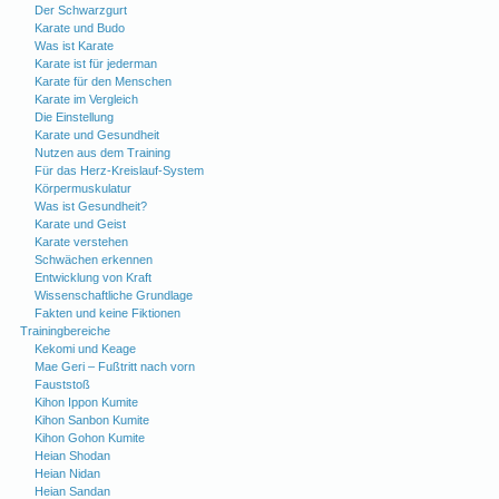
Der Schwarzgurt
Karate und Budo
Was ist Karate
Karate ist für jederman
Karate für den Menschen
Karate im Vergleich
Die Einstellung
Karate und Gesundheit
Nutzen aus dem Training
Für das Herz-Kreislauf-System
Körpermuskulatur
Was ist Gesundheit?
Karate und Geist
Karate verstehen
Schwächen erkennen
Entwicklung von Kraft
Wissenschaftliche Grundlage
Fakten und keine Fiktionen
Trainingbereiche
Kekomi und Keage
Mae Geri – Fußtritt nach vorn
Fauststoß
Kihon Ippon Kumite
Kihon Sanbon Kumite
Kihon Gohon Kumite
Heian Shodan
Heian Nidan
Heian Sandan