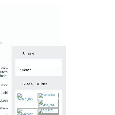
UM
Suchen
udan-
üfers
ührt,
Bilder-Gallerie
zurück
i-ashi
setzen
aken-