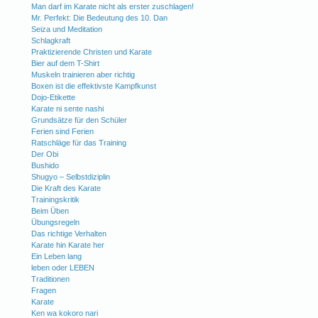
Man darf im Karate nicht als erster zuschlagen!
Mr. Perfekt: Die Bedeutung des 10. Dan
Seiza und Meditation
Schlagkraft
Praktizierende Christen und Karate
Bier auf dem T-Shirt
Muskeln trainieren aber richtig
Boxen ist die effektivste Kampfkunst
Dojo-Etikette
Karate ni sente nashi
Grundsätze für den Schüler
Ferien sind Ferien
Ratschläge für das Training
Der Obi
Bushido
Shugyo – Selbstdiziplin
Die Kraft des Karate
Trainingskritik
Beim Üben
Übungsregeln
Das richtige Verhalten
Karate hin Karate her
Ein Leben lang
leben oder LEBEN
Traditionen
Fragen
Karate
Ken wa kokoro nari