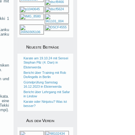
e mit
kki 1
Kanku
Kanku
Neueste Beiträge
Karate am 19.10.24 mit Sensei
Stephan Pilz (4. Dan) in
niken
Elsterwerda
h.
Bericht über Training mit Rob
DeAngelis in Berlin
n und
Gürtelprüfung Samstag
16.12.2023 in Elsterwerda
Bericht über Lehrgang mit Safar
kata.
in Lindow
 eine
Karate oder Ninjutsu? Was ist
 Tekki
besser?
Empi).
Aus dem Verein