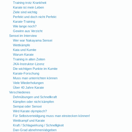
Training trotz Krankheit
Karate ist mein Leben
Ziele sind wichtig
Perfekt und doch nicht Perfekt
Karate-Training
Wie lange noch?
Gewinn aus Verzicht
Sensei im Interview
Wer war Nakayama Sensei
Wettkämpfe
Kata und Kumite
Warum Karate
Training in alten Zeiten
JKA-Instruktor-Lizenz
Die wichtigen Punkte im Kumite
Karate-Forschung
Muss man unterrichten können
Viele Wiederholungen
Über 40 Jahre Karate
Verschiedenes
Dehnübungen und Schnellkraft
Kämpfen oder nicht kämpfen
Sempai oder Sensei
Wird Karate olympisch?
Für Selbstverteidigung muss man einstecken können!
Wettkampf und Karate
Kraft / Schlagwirkung / Schnelligkeit
Dan-Grad abnehmen/abgeben