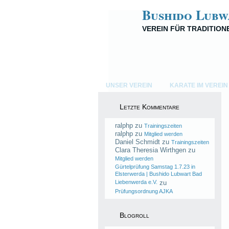
Bushido Lubw
VEREIN FÜR TRADITIO
UNSER VEREIN
KARATE IM VEREIN
Letzte Kommentare
ralphp
zu
Trainingszeiten
ralphp
zu
Mitglied werden
Daniel Schmidt
zu
Trainingszeiten
Clara Theresia Wirthgen
zu
Mitglied werden
Gürtelprüfung Samstag 1.7.23 in
Elsterwerda | Bushido Lubwart Bad
Liebenwerda e.V.
zu
Prüfungsordnung AJKA
Blogroll