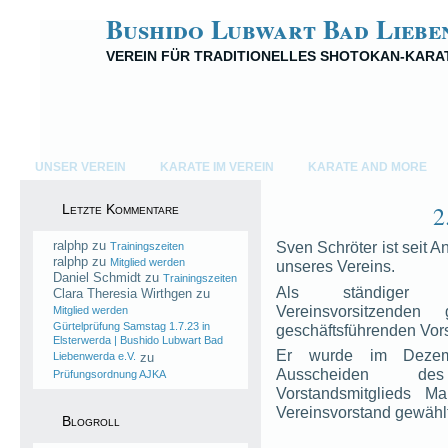
Bushido Lubwart Bad Liebe
VEREIN FÜR TRADITIONELLES SHOTOKAN-KARA
UNSER VEREIN
KARATE IM VEREIN
KARATE AND MORE
2
Letzte Kommentare
ralphp
zu
Sven Schröter ist seit A
Trainingszeiten
ralphp
zu
Mitglied werden
unseres Vereins.
Daniel Schmidt
zu
Trainingszeiten
Als ständiger V
Clara Theresia Wirthgen
zu
Vereinsvorsitzende
Mitglied werden
Gürtelprüfung Samstag 1.7.23 in
geschäftsführenden Vor
Elsterwerda | Bushido Lubwart Bad
Er wurde im Deze
Liebenwerda e.V.
zu
Ausscheiden des
Prüfungsordnung AJKA
Vorstandsmitglieds M
Vereinsvorstand gewählt
Blogroll