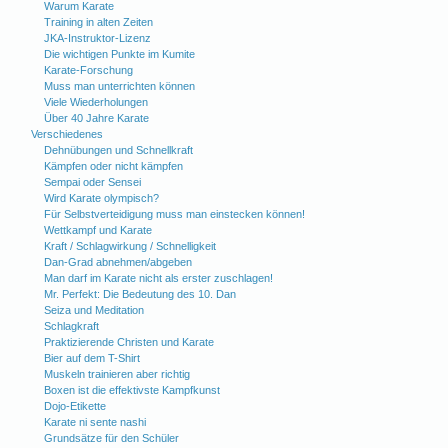
Warum Karate
Training in alten Zeiten
JKA-Instruktor-Lizenz
Die wichtigen Punkte im Kumite
Karate-Forschung
Muss man unterrichten können
Viele Wiederholungen
Über 40 Jahre Karate
Verschiedenes
Dehnübungen und Schnellkraft
Kämpfen oder nicht kämpfen
Sempai oder Sensei
Wird Karate olympisch?
Für Selbstverteidigung muss man einstecken können!
Wettkampf und Karate
Kraft / Schlagwirkung / Schnelligkeit
Dan-Grad abnehmen/abgeben
Man darf im Karate nicht als erster zuschlagen!
Mr. Perfekt: Die Bedeutung des 10. Dan
Seiza und Meditation
Schlagkraft
Praktizierende Christen und Karate
Bier auf dem T-Shirt
Muskeln trainieren aber richtig
Boxen ist die effektivste Kampfkunst
Dojo-Etikette
Karate ni sente nashi
Grundsätze für den Schüler