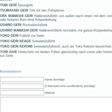
TOBI GERI
Sprungtritt.
TSUMASAKI GERI
Tritt mit den Fußspitzen.
URA MAWASHI GERI
Halbkreisfußtritt von außen nach innen mit dem vor
oder hinteren Bein ohne Körperdrehung
USHIRO GERI
Rückwärtsfußtritt.
USHIRO MAWASHI GERI
Halbkreisfußtritt rückwärts mit ganzer Körperdreh
YOKO GERI
Fußtritt zur Seite.
YOKO GERI KEAGE
Seitwärtsfußtritt.
YOKO GERI KEKOMI
Seitewärtsfußstoß; auch als Yoko Kekomi bezeichnet
YORI ASHI
Gleitschritt mit beiden Füßen gleichzeitig nach vorne oder hinte
zur Seite
Kommentieren
Name (benötigt)
E-Mail (wird nicht veröffentlicht) (benötigt)
Website