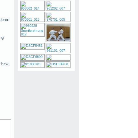
deren
ung
.
n bzw.