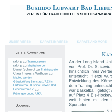
Bushido Lubwart Bad Liebe
VEREIN FÜR TRADITIONELLES SHOTOKAN-KARA
UNSER VEREIN
KARATE IM VEREIN
KARATE AND MORE
Kar
Letzte Kommentare
ralphp
zu
An der Long Island Uni
Trainingszeiten
ralphp
zu
Mitglied werden
von Prof. Dr. Stricevi
Daniel Schmidt
zu
Trainingszeiten
hinsichtlich ihres Wert
Clara Theresia Wirthgen
zu
untersucht. Hierzu wu
Mitglied werden
Entwicklung des Körpe
Gürtelprüfung Samstag 1.7.23 in
dem Training untersucht
Elsterwerda | Bushido Lubwart Bad
Liebenwerda e.V.
zu
war Basketball, gefolgt 
Prüfungsordnung AJKA
auf Platz 4 Eis-Hockey
weit hinten mit den s
Sportarten.
Blogroll
Nu