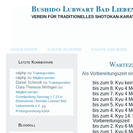
Bushido Lubwart Bad Liebe
VEREIN FÜR TRADITIONELLES SHOTOKAN-KARA
UNSER VEREIN
KARATE IM VEREIN
KARATE AND MORE
Wartez
Letzte Kommentare
ralphp
zu
Als Vorbereitungszeit s
Trainingszeiten
ralphp
zu
Mitglied werden
bis zum 9. Kyu kei
Daniel Schmidt
zu
Trainingszeiten
Clara Theresia Wirthgen
zu
bis zum 8. Kyu 4 M
Mitglied werden
bis zum 7. Kyu 4 M
Gürtelprüfung Samstag 1.7.23 in
bis zum 6. Kyu 4 M
Elsterwerda | Bushido Lubwart Bad
bis zum 5. Kyu 4 M
Liebenwerda e.V.
zu
bis zum 4. Kyu 4 M
Prüfungsordnung AJKA
bis zum 4. Kyu 14.
Vorbereitungszeit
Blogroll
bis zum 2. Kyu 6 M
bis zum 1. Kyu 6 M