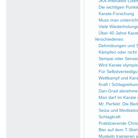
JKA-Instruktor-Lize
Die wichtigen Punkt
Karate-Forschung
Muss man unterrich
Viele Wiederholung
Über 40 Jahre Kara
Verschiedenes
Dehnübungen und Sc
Kämpfen oder nicht
Sempai oder Sensei
Wird Karate olympi
Für Selbstverteidi
Wettkampf und Kara
Kraft / Schlagwirkung
Dan-Grad abnehme
Man darf im Karate n
Mr. Perfekt: Die Be
Seiza und Meditatio
Schlagkraft
Praktizierende Chri
Bier auf dem T-Shirt
Muskeln trainieren a