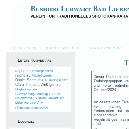
Bushido Lubwart Bad Liebe
VEREIN FÜR TRADITIONELLES SHOTOKAN-KARA
UNSER VEREIN
KARATE IM VEREIN
KARATE AND MORE
T
Letzte Kommentare
ralphp
zu
Trainingszeiten
ralphp
zu
Mitglied werden
Dieser Übersicht kö
Daniel Schmidt
zu
Trainingszeiten
Trainingsgruppen, -ter
Clara Theresia Wirthgen
zu
und -orte entnehm
Mitglied werden
Oktober/2024
Gürtelprüfung Samstag 1.7.23 in
Elsterwerda | Bushido Lubwart Bad
An gesetzlichen Feier
Liebenwerda e.V.
zu
kein Training 
Prüfungsordnung AJKA
Ferienzeiten ist d
eingeschränkt 
Regelmäßiges Trainin
Blogroll
statt.