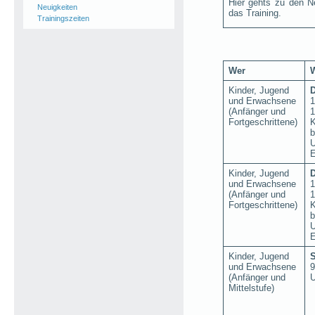
Hier gehts zu den N
Neuigkeiten
das Training.
Trainingszeiten
Wer
Kinder, Jugend
D
und Erwachsene
1
(Anfänger und
1
Fortgeschrittene)
K
b
U
E
Kinder, Jugend
D
und Erwachsene
1
(Anfänger und
1
Fortgeschrittene)
K
b
U
E
Kinder, Jugend
und Erwachsene
9
(Anfänger und
U
Mittelstufe)