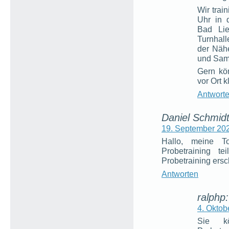
Wir trai
Uhr in 
Bad Lie
Turnhal
der Näh
und Sams
Gern kö
vor Ort k
Antwort
Daniel Schmidt
19. September 202
Hallo, meine T
Probetraining 
Probetraining ers
Antworten
ralphp:
4. Oktob
Sie k