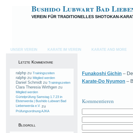
Bushido Lubwart Bad Liebe
VEREIN FÜR TRADITIONELLES SHOTOKAN-KARA
UNSER VEREIN
KARATE IM VEREIN
KARATE AND MORE
Letzte Kommentare
ralphp
zu
Funakoshi Gichin
– De
Trainingszeiten
ralphp
zu
Mitglied werden
Karate-Do Nyumon
– B
Daniel Schmidt
zu
Trainingszeiten
Clara Theresia Wirthgen
zu
Mitglied werden
Gürtelprüfung Samstag 1.7.23 in
Kommentieren
Elsterwerda | Bushido Lubwart Bad
Liebenwerda e.V.
zu
Prüfungsordnung AJKA
Blogroll