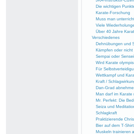
JKA-Instruktor-Lize
Die wichtigen Punkt
Karate-Forschung
Muss man unterrich
Viele Wiederholung
Über 40 Jahre Kara
Verschiedenes
Dehnübungen und Sc
Kämpfen oder nicht
Sempai oder Sensei
Wird Karate olympi
Für Selbstverteidi
Wettkampf und Kara
Kraft / Schlagwirkung
Dan-Grad abnehme
Man darf im Karate n
Mr. Perfekt: Die Be
Seiza und Meditatio
Schlagkraft
Praktizierende Chri
Bier auf dem T-Shirt
Muskeln trainieren a