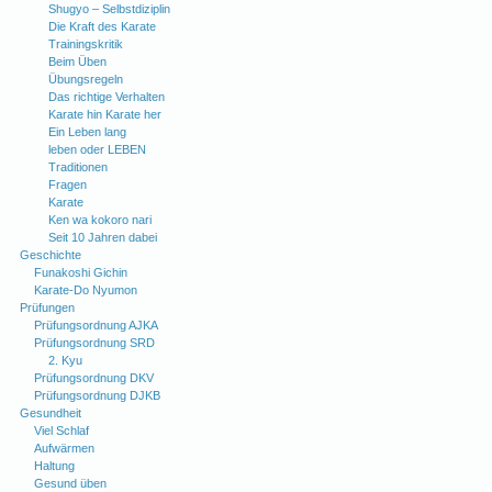
Shugyo – Selbstdiziplin
Die Kraft des Karate
Trainingskritik
Beim Üben
Übungsregeln
Das richtige Verhalten
Karate hin Karate her
Ein Leben lang
leben oder LEBEN
Traditionen
Fragen
Karate
Ken wa kokoro nari
Seit 10 Jahren dabei
Geschichte
Funakoshi Gichin
Karate-Do Nyumon
Prüfungen
Prüfungsordnung AJKA
Prüfungsordnung SRD
2. Kyu
Prüfungsordnung DKV
Prüfungsordnung DJKB
Gesundheit
Viel Schlaf
Aufwärmen
Haltung
Gesund üben