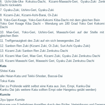
6. Uchi-Ude-Uke Kokutsu-Dachi, Kizami-Mawashi-Geri, Gyaku-Zuki Zenk
Dachi rückwärts
7. Gyaku-Zuki, Ushiro-Geri, Gyaku-Zuki
8. Kizami-Zuki, Kizami-Ashi-Barai, Oi-Zuki
9. Yoko-Geri-Keage, Yoko-Geri-Kekomi Kiba-Dachi mit dem gleichen Bein
Yoko Geri Keage Kiba Dachi – Wendung um 180 Grad Yoko Geri Kekomi
Dachi
10. Mae-Geri, Yoko-Geri, Ushiro-Geri, Mawashi-Geri auf der Stelle mi
gleichen Bein
11. Treffgenauigkeit des Zuki auf ein sich bewegendes Ziel
12. Sanbon Ren Zuki (Kizami Zuki, Oi Zuki, Suri Ashi Gyaku Zuki)
13. Kizami Zuki Sanbon Ren Zuki Zenkutsu Dachi
14. Kizami Mae Geri, Mae Geri, Kizami Zuki, Gyaku Zuki Zenkutsu Dachi
15. Kizami Mawashi Geri, Mawashi Geri, Gyaku Zuki Zenkutsu Dachi
Kata
Shitei Kata
alle Heian-Kata und Tekki-Shodan, Bassai-Dai
Tokui Kata
Der zu Prüfende wählt selbst eine Kata aus Jion, Empi, Kanku-Dai
Kanku Dai (als weitere Kata sollten Empi oder Hangetsu geübt werden)
Kumite
Jiyu Ippon Kumite
Ansage von 5 beliebigen Angriffen durch den Prüfer, Verteidigung und Gegena