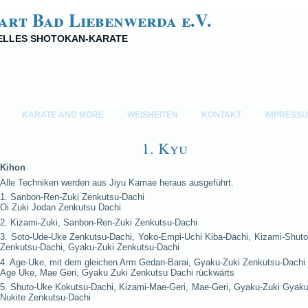
art Bad Liebenwerda e.V.
NELLES SHOTOKAN-KARATE
KARATE AND MORE
WEISHEITEN
KONTAKT
IMPRESS
1. Kyu
Kihon
Alle Techniken werden aus Jiyu Kamae heraus ausgeführt.
1. Sanbon-Ren-Zuki Zenkutsu-Dachi
Oi Zuki Jodan Zenkutsu Dachi
2. Kizami-Zuki, Sanbon-Ren-Zuki Zenkutsu-Dachi
3. Soto-Ude-Uke Zenkutsu-Dachi, Yoko-Empi-Uchi Kiba-Dachi, Kizami-Shuto
Zenkutsu-Dachi, Gyaku-Zuki Zenkutsu-Dachi
4. Age-Uke, mit dem gleichen Arm Gedan-Barai, Gyaku-Zuki Zenkutsu-Dachi
Age Uke, Mae Geri, Gyaku Zuki Zenkutsu Dachi rückwärts
5. Shuto-Uke Kokutsu-Dachi, Kizami-Mae-Geri, Mae-Geri, Gyaku-Zuki Gyaku
Nukite Zenkutsu-Dachi