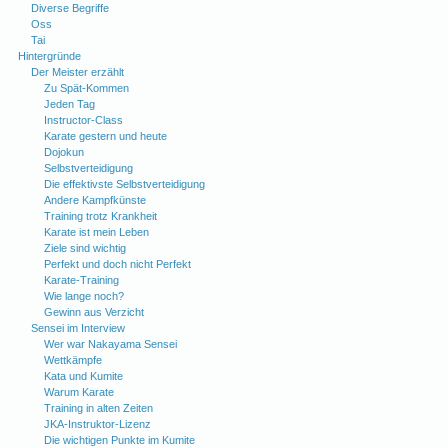
Diverse Begriffe
Oss
Tai
Hintergründe
Der Meister erzählt
Zu Spät-Kommen
Jeden Tag
Instructor-Class
Karate gestern und heute
Dojokun
Selbstverteidigung
Die effektivste Selbstverteidigung
Andere Kampfkünste
Training trotz Krankheit
Karate ist mein Leben
Ziele sind wichtig
Perfekt und doch nicht Perfekt
Karate-Training
Wie lange noch?
Gewinn aus Verzicht
Sensei im Interview
Wer war Nakayama Sensei
Wettkämpfe
Kata und Kumite
Warum Karate
Training in alten Zeiten
JKA-Instruktor-Lizenz
Die wichtigen Punkte im Kumite