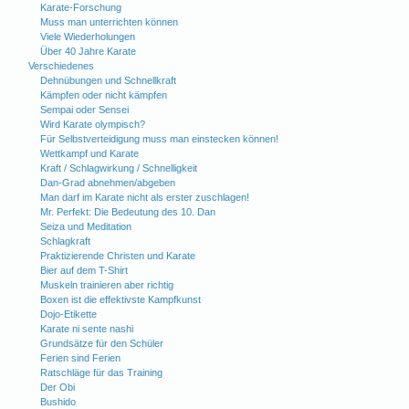
Karate-Forschung
Muss man unterrichten können
Viele Wiederholungen
Über 40 Jahre Karate
Verschiedenes
Dehnübungen und Schnellkraft
Kämpfen oder nicht kämpfen
Sempai oder Sensei
Wird Karate olympisch?
Für Selbstverteidigung muss man einstecken können!
Wettkampf und Karate
Kraft / Schlagwirkung / Schnelligkeit
Dan-Grad abnehmen/abgeben
Man darf im Karate nicht als erster zuschlagen!
Mr. Perfekt: Die Bedeutung des 10. Dan
Seiza und Meditation
Schlagkraft
Praktizierende Christen und Karate
Bier auf dem T-Shirt
Muskeln trainieren aber richtig
Boxen ist die effektivste Kampfkunst
Dojo-Etikette
Karate ni sente nashi
Grundsätze für den Schüler
Ferien sind Ferien
Ratschläge für das Training
Der Obi
Bushido