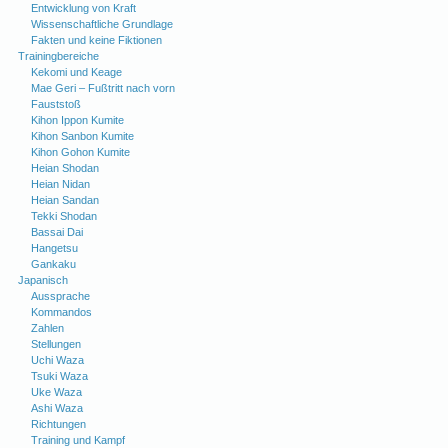
Entwicklung von Kraft
Wissenschaftliche Grundlage
Fakten und keine Fiktionen
Trainingbereiche
Kekomi und Keage
Mae Geri – Fußtritt nach vorn
Fauststoß
Kihon Ippon Kumite
Kihon Sanbon Kumite
Kihon Gohon Kumite
Heian Shodan
Heian Nidan
Heian Sandan
Tekki Shodan
Bassai Dai
Hangetsu
Gankaku
Japanisch
Aussprache
Kommandos
Zahlen
Stellungen
Uchi Waza
Tsuki Waza
Uke Waza
Ashi Waza
Richtungen
Training und Kampf