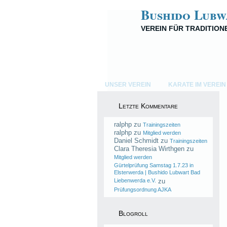
Bushido Lubw
VEREIN FÜR TRADITIO
UNSER VEREIN
KARATE IM VEREIN
Letzte Kommentare
ralphp
zu
Trainingszeiten
ralphp
zu
Mitglied werden
Daniel Schmidt
zu
Trainingszeiten
Clara Theresia Wirthgen
zu
Mitglied werden
Gürtelprüfung Samstag 1.7.23 in
Elsterwerda | Bushido Lubwart Bad
Liebenwerda e.V.
zu
Prüfungsordnung AJKA
Blogroll