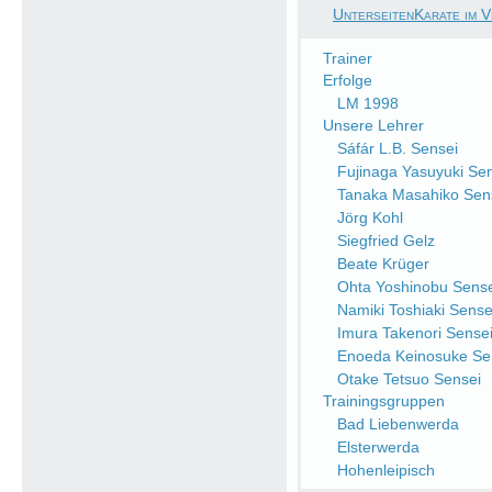
UnterseitenKarate im V
Trainer
Erfolge
LM 1998
Unsere Lehrer
Sáfár L.B. Sensei
Fujinaga Yasuyuki Se
Tanaka Masahiko Sen
Jörg Kohl
Siegfried Gelz
Beate Krüger
Ohta Yoshinobu Sense
Namiki Toshiaki Sense
Imura Takenori Sense
Enoeda Keinosuke Se
Otake Tetsuo Sensei
Trainingsgruppen
Bad Liebenwerda
Elsterwerda
Hohenleipisch