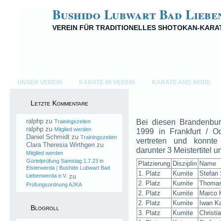
Bushido Lubwart Bad Liebe
VEREIN FÜR TRADITIONELLES SHOTOKAN-KARA
UNSER VEREIN
KARATE IM VEREIN
KARATE AND MORE
Letzte Kommentare
ralphp
zu
Bei diesen Brandenbu
Trainingszeiten
ralphp
zu
Mitglied werden
1999 in Frankfurt / O
Daniel Schmidt
zu
Trainingszeiten
vertreten und konnte
Clara Theresia Wirthgen
zu
darunter 3 Meistertitel u
Mitglied werden
Gürtelprüfung Samstag 1.7.23 in
Platzierung
Disziplin
Name
Elsterwerda | Bushido Lubwart Bad
1. Platz
Kumite
Stefan 
Liebenwerda e.V.
zu
2. Platz
Kumite
Thomas 
Prüfungsordnung AJKA
2. Platz
Kumite
Marco K
2. Platz
Kumite
Iwan Ka
Blogroll
3. Platz
Kumite
Christi