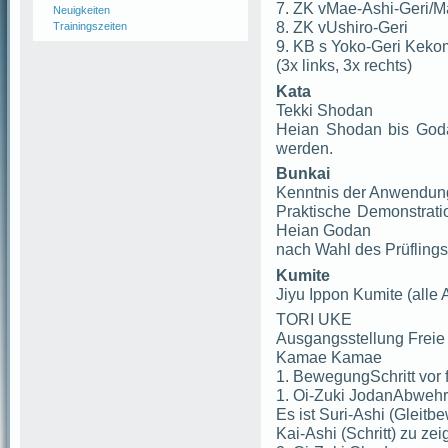
7. ZK vMae-Ashi-Geri/M
Neuigkeiten
8. ZK vUshiro-Geri
Trainingszeiten
9. KB s Yoko-Geri Kek
(3x links, 3x rechts)
Kata
Tekki Shodan
Heian Shodan bis Goda
werden.
Bunkai
Kenntnis der Anwendung
Praktische Demonstrati
Heian Godan
nach Wahl des Prüflings
Kumite
Jiyu Ippon Kumite (alle A
TORI UKE
Ausgangsstellung Freie
Kamae Kamae
1. BewegungSchritt vor f
1. Oi-Zuki JodanAbwehr 
Es ist Suri-Ashi (Gleit
Kai-Ashi (Schritt) zu zei