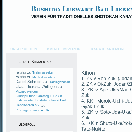
Bushido Lubwart Bad Liebe
VEREIN FÜR TRADITIONELLES SHOTOKAN-KARA
UNSER VEREIN
KARATE IM VEREIN
KARATE AND MORE
Letzte Kommentare
ralphp
zu
Kihon
Trainingszeiten
ralphp
zu
Mitglied werden
1. ZK v Ren-Zuki (Joda
Daniel Schmidt
zu
Trainingszeiten
2. ZK v Oi-Zuki Jodan/
Clara Theresia Wirthgen
zu
3. ZK v Age-Uke/Mae-G
Mitglied werden
Zuki
Gürtelprüfung Samstag 1.7.23 in
4. KK r Morote-Uchi-Ud
Elsterwerda | Bushido Lubwart Bad
Liebenwerda e.V.
zu
Gyaku-Zuki
Prüfungsordnung AJKA
5. ZK v Soto-Ude-Uke
Zuki
6. KK r Shuto-Uke/Yok
Blogroll
Tate-Nukite