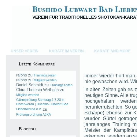
Bushido Lubwart Bad Liebe
VEREIN FÜR TRADITIONELLES SHOTOKAN-KARA
UNSER VEREIN
KARATE IM VEREIN
KARATE AND MORE
Letzte Kommentare
ralphp
zu
Immer wieder hört man,
Trainingszeiten
ralphp
zu
Mitglied werden
nie gewaschen wird. Wi
Daniel Schmidt
zu
Trainingszeiten
In alten Zeiten gab es
Clara Theresia Wirthgen
zu
heutigen Sinne. Alle tr
Mitglied werden
Gürtelprüfung Samstag 1.7.23 in
hochgehalten werde
Elsterwerda | Bushido Lubwart Bad
herunterrutschten. So ge
Liebenwerda e.V.
zu
Schärpe) ebenso zur K
Prüfungsordnung AJKA
wurden Gürtel getrage
jahrelanges Training m
Blogroll
Meister der Kampfkün
erkennen, sondern an se