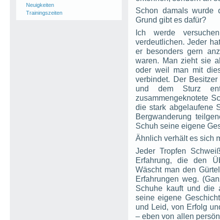
Neuigkeiten
Schon damals wurde d
Trainingszeiten
Grund gibt es dafür?
Ich werde versuche
verdeutlichen. Jeder ha
er besonders gern anz
waren. Man zieht sie a
oder weil man mit die
verbindet. Der Besitz
und dem Sturz ent
zusammengeknotete Sch
die stark abgelaufene S
Bergwanderung teilge
Schuh seine eigene Ges
Ähnlich verhält es sich
Jeder Tropfen Schwei
Erfahrung, die den Ü
Wäscht man den Gürtel
Erfahrungen weg. (Gan
Schuhe kauft und die al
seine eigene Geschicht
und Leid, von Erfolg u
– eben von allen persön