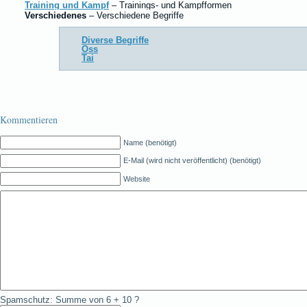
Training und Kampf
– Trainings- und Kampfformen
Verschiedenes
– Verschiedene Begriffe
Diverse Begriffe
Oss
Tai
Kommentieren
Name (benötigt)
E-Mail (wird nicht veröffentlicht) (benötigt)
Website
Spamschutz: Summe von 6 + 10 ?