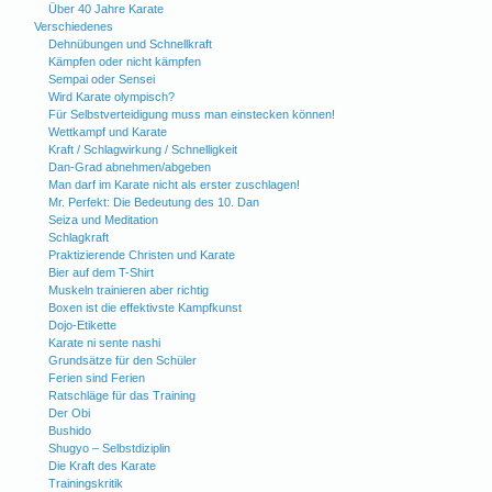
Über 40 Jahre Karate
Verschiedenes
Dehnübungen und Schnellkraft
Kämpfen oder nicht kämpfen
Sempai oder Sensei
Wird Karate olympisch?
Für Selbstverteidigung muss man einstecken können!
Wettkampf und Karate
Kraft / Schlagwirkung / Schnelligkeit
Dan-Grad abnehmen/abgeben
Man darf im Karate nicht als erster zuschlagen!
Mr. Perfekt: Die Bedeutung des 10. Dan
Seiza und Meditation
Schlagkraft
Praktizierende Christen und Karate
Bier auf dem T-Shirt
Muskeln trainieren aber richtig
Boxen ist die effektivste Kampfkunst
Dojo-Etikette
Karate ni sente nashi
Grundsätze für den Schüler
Ferien sind Ferien
Ratschläge für das Training
Der Obi
Bushido
Shugyo – Selbstdiziplin
Die Kraft des Karate
Trainingskritik