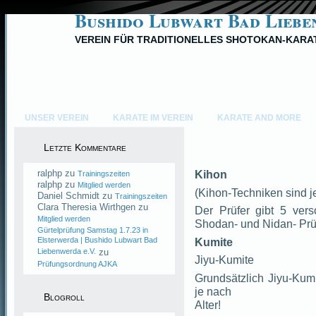
Bushido Lubwart Bad Liebe
VEREIN FÜR TRADITIONELLES SHOTOKAN-KARA
UNSER VEREIN
KARATE IM VEREIN
KARATE AND MORE
Letzte Kommentare
ralphp
zu
Kihon
Trainingszeiten
ralphp
zu
Mitglied werden
(Kihon-Techniken sind j
Daniel Schmidt
zu
Trainingszeiten
Clara Theresia Wirthgen
zu
Der Prüfer gibt 5 ver
Mitglied werden
Shodan- und Nidan- Prü
Gürtelprüfung Samstag 1.7.23 in
Kumite
Elsterwerda | Bushido Lubwart Bad
Liebenwerda e.V.
zu
Jiyu-Kumite
Prüfungsordnung AJKA
Grundsätzlich Jiyu-Kumi
je nach
Blogroll
Alter!