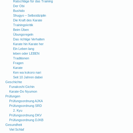
Ratschläge für das Training
Der Obi
Bushido
Shugyo – Selbstdiziplin
Die Kraft des Karate
Trainingskritik
Beim Üben
Übungsregeln
Das richtige Verhalten
Karate hin Karate her
Ein Leben lang
leben oder LEBEN
Traditionen
Fragen
Karate
Ken wa kokoro nari
Seit 10 Jahren dabei
Geschichte
Funakoshi Gichin
Karate-Do Nyumon
Prüfungen
Prüfungsordnung AJKA
Prüfungsordnung SRD
2. Kyu
Prüfungsordnung DKV
Prüfungsordnung DJKB
Gesundheit
Viel Schlaf