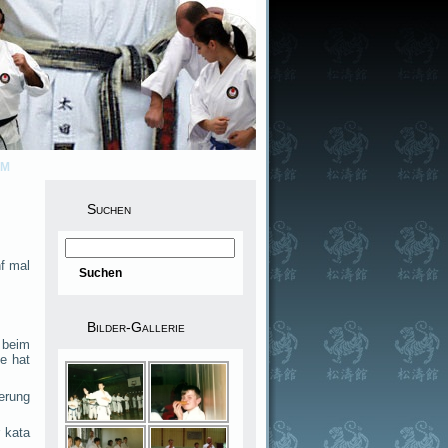
UM
Suchen
f mal
Bilder-Gallerie
 beim
e hat
ierung
 kata