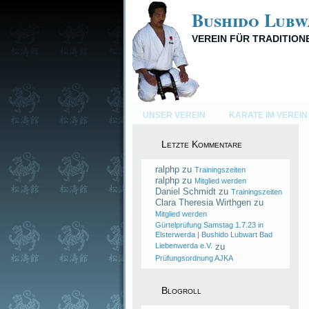
Bushido Lubw
VEREIN FÜR TRADITIO
UNSER VEREIN
KARATE IM VEREIN
Letzte Kommentare
ralphp
zu
Trainingszeiten
ralphp
zu
Mitglied werden
Daniel Schmidt
zu
Trainingszeiten
Clara Theresia Wirthgen
zu
Mitglied werden
Gürtelprüfung Samstag 1.7.23 in
Elsterwerda | Bushido Lubwart Bad
Liebenwerda e.V.
zu
Prüfungsordnung AJKA
Blogroll