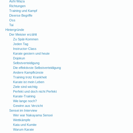
Ashi Waza
Richtungen
Training und Kampf
Diverse Begriffe
Oss
Tai
Hintergründe
Der Meister erzählt
Zu Spät-Kommen
Jeden Tag
Instructor-Class
Karate gestern und heute
Dojokun
Selbstverteidigung
Die effektivste Selbstverteidigung
Andere Kampfkünste
Training trotz Krankheit
Karate ist mein Leben
Ziele sind wichtig
Perfekt und doch nicht Perfekt
Karate-Training
Wie lange noch?
Gewinn aus Verzicht
Sensei im Interview
Wer war Nakayama Sensei
Wettkämpfe
Kata und Kumite
Warum Karate