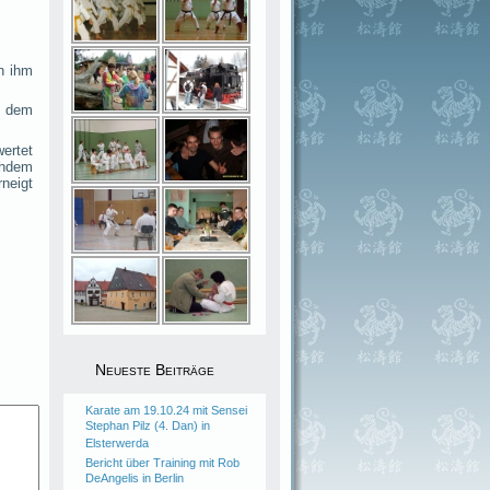
n ihm
h dem
ertet
chdem
neigt
Neueste Beiträge
Karate am 19.10.24 mit Sensei
Stephan Pilz (4. Dan) in
Elsterwerda
Bericht über Training mit Rob
DeAngelis in Berlin