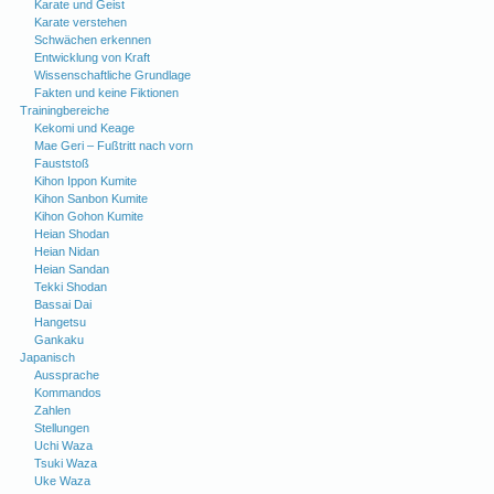
Karate und Geist
Karate verstehen
Schwächen erkennen
Entwicklung von Kraft
Wissenschaftliche Grundlage
Fakten und keine Fiktionen
Trainingbereiche
Kekomi und Keage
Mae Geri – Fußtritt nach vorn
Fauststoß
Kihon Ippon Kumite
Kihon Sanbon Kumite
Kihon Gohon Kumite
Heian Shodan
Heian Nidan
Heian Sandan
Tekki Shodan
Bassai Dai
Hangetsu
Gankaku
Japanisch
Aussprache
Kommandos
Zahlen
Stellungen
Uchi Waza
Tsuki Waza
Uke Waza