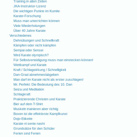
Training in alten Zeiten
JKA-Instruktor-Lizenz
Die wichtigen Punkte im Kumite
Karate-Forschung
Muss man unterrichten können
Viele Wiederholungen
Über 40 Jahre Karate
Verschiedenes
Dehnübungen und Schnellkraft
Kämpfen oder nicht kämpfen
Sempai oder Sensei
Wird Karate olympisch?
Für Selbstverteidigung muss man einstecken können!
Wettkampf und Karate
Kraft / Schlagwirkung / Schnelligkeit
Dan-Grad abnehmen/abgeben
Man darf im Karate nicht als erster zuschlagen!
Mr. Perfekt: Die Bedeutung des 10. Dan
Seiza und Meditation
Schlagkraft
Praktizierende Christen und Karate
Bier auf dem T-Shirt
Muskeln trainieren aber richtig
Boxen ist die effektivste Kampfkunst
Dojo-Etikette
Karate ni sente nashi
Grundsätze für den Schüler
Ferien sind Ferien