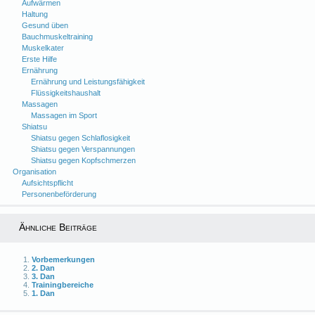
Aufwärmen
Haltung
Gesund üben
Bauchmuskeltraining
Muskelkater
Erste Hilfe
Ernährung
Ernährung und Leistungsfähigkeit
Flüssigkeitshaushalt
Massagen
Massagen im Sport
Shiatsu
Shiatsu gegen Schlaflosigkeit
Shiatsu gegen Verspannungen
Shiatsu gegen Kopfschmerzen
Organisation
Aufsichtspflicht
Personenbeförderung
Ähnliche Beiträge
Vorbemerkungen
2. Dan
3. Dan
Trainingbereiche
1. Dan