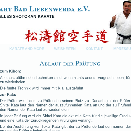
art Bad Liebenwerda e.V.
NELLES SHOTOKAN-KARATE
KARATE AND MORE
WEISHEITEN
KONTAKT
IMPRESS
Ablauf der Prüfung
zum Kihon:
Alle auszuführenden Techniken sind, wenn nichts anders vorgeschrieben, fün
zu wiederholen.
Die fünfte Technik wird immer mit Kiai ausgeführt.
zur Kata:
Der Prüfer weist dem zu Prüfenden seinen Platz zu. Danach gibt der Prüfer
Shitei Kata laut den Namen der auszuführenden Kata an und der zu Prüfend
den Namen der Kata laut zu wiederholen.
In jeder Prüfung wird als Shitei Kata die aktuelle Kata für die jeweilige Gradu
und eine Kata der zurückliegenden Prüfungen verlangt.
Bei der Ausführung von Tokui Kata gibt der zu Prüfende laut den namen der
an und der Prüfer wiederholt diesen.