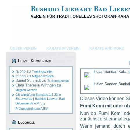
Bushido Lubwart Bad Liebe
VEREIN FÜR TRADITIONELLES SHOTOKAN-KARA
UNSER VEREIN
KARATE IM VEREIN
KARATE AND MORE
Letzte Kommentare
ralphp
zu
Heian Sandan Kata:
Trainingszeiten
ralphp
zu
Mitglied werden
Daniel Schmidt
zu
Trainingszeiten
Heian Sandan Bunka
Clara Theresia Wirthgen
zu
Mitglied werden
Gürtelprüfung Samstag 1.7.23 in
Dieses Video können Si
Elsterwerda | Bushido Lubwart Bad
Liebenwerda e.V.
zu
Fumi Komi mit oder oh
Prüfungsordnung AJKA
Nun ob Fumi Komi oder
zunächst erst einmal ega
Blogroll
Wenn jemand durch ei