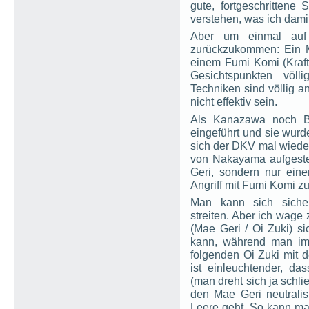
gute, fortgeschrittene
verstehen, was ich damit
Aber um einmal auf 
zurückzukommen: Ein Mi
einem Fumi Komi (Kraft
Gesichtspunkten völl
Techniken sind völlig a
nicht effektiv sein.
Als Kanazawa noch Bu
eingeführt und sie wurd
sich der DKV mal wieder
von Nakayama aufgeste
Geri, sondern nur ein
Angriff mit Fumi Komi 
Man kann sich sicherl
streiten. Aber ich wage 
(Mae Geri / Oi Zuki) si
kann, während man im
folgenden Oi Zuki mit 
ist einleuchtender, d
(man dreht sich ja schli
den Mae Geri neutralisi
Leere geht. So kann man