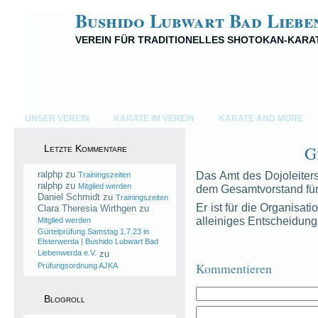
Bushido Lubwart Bad Liebe
VEREIN FÜR TRADITIONELLES SHOTOKAN-KARA
UNSER VEREIN
KARATE IM VEREIN
KARATE AND MORE
G
Letzte Kommentare
ralphp
zu
Das Amt des Dojoleiters
Trainingszeiten
ralphp
zu
Mitglied werden
dem Gesamtvorstand für
Daniel Schmidt
zu
Trainingszeiten
Er ist für die Organisat
Clara Theresia Wirthgen
zu
alleiniges Entscheidung
Mitglied werden
Gürtelprüfung Samstag 1.7.23 in
Elsterwerda | Bushido Lubwart Bad
Liebenwerda e.V.
zu
Kommentieren
Prüfungsordnung AJKA
Blogroll