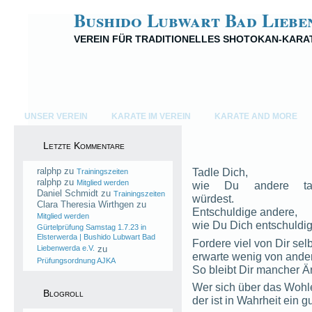
Bushido Lubwart Bad Liebe
VEREIN FÜR TRADITIONELLES SHOTOKAN-KARA
UNSER VEREIN
KARATE IM VEREIN
KARATE AND MORE
Letzte Kommentare
ralphp
zu
Tadle Dich,
Trainingszeiten
ralphp
zu
Mitglied werden
wie Du andere ta
Daniel Schmidt
zu
Trainingszeiten
würdest.
Clara Theresia Wirthgen
zu
Entschuldige andere,
Mitglied werden
wie Du Dich entschuldi
Gürtelprüfung Samstag 1.7.23 in
Elsterwerda | Bushido Lubwart Bad
Fordere viel von Dir sel
Liebenwerda e.V.
zu
erwarte wenig von ande
Prüfungsordnung AJKA
So bleibt Dir mancher Är
Wer sich über das Wohle
Blogroll
der ist in Wahrheit ein 