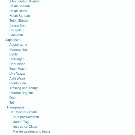
Kihon Gohon Kumite
Heian Shodan
Heian Nidan
Heian Sandan
Tekki Shodan
Bassai Dai
Hangetsu
Gankaku
Japanisch
Aussprache
Kommandos
Zahlen
Stellungen
Uchi Waza
Tsuki Waza
Uke Waza
Ashi Waza
Richtungen
Training und Kampf
Diverse Begriffe
Oss
Tai
Hintergründe
Der Meister erzählt
Zu Spät-Kommen
Jeden Tag
Instructor-Class
Karate gestern und heute