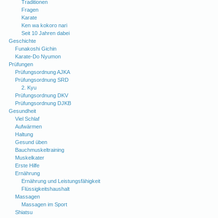
Traditionen
Fragen
Karate
Ken wa kokoro nari
Seit 10 Jahren dabei
Geschichte
Funakoshi Gichin
Karate-Do Nyumon
Prüfungen
Prüfungsordnung AJKA
Prüfungsordnung SRD
2. Kyu
Prüfungsordnung DKV
Prüfungsordnung DJKB
Gesundheit
Viel Schlaf
Aufwärmen
Haltung
Gesund üben
Bauchmuskeltraining
Muskelkater
Erste Hilfe
Ernährung
Ernährung und Leistungsfähigkeit
Flüssigkeitshaushalt
Massagen
Massagen im Sport
Shiatsu