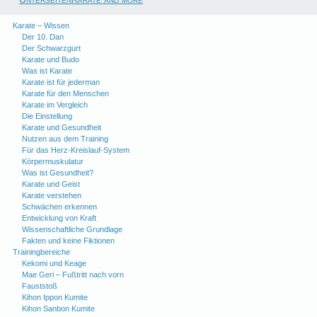
Karate – Wissen
Der 10. Dan
Der Schwarzgurt
Karate und Budo
Was ist Karate
Karate ist für jederman
Karate für den Menschen
Karate im Vergleich
Die Einstellung
Karate und Gesundheit
Nutzen aus dem Training
Für das Herz-Kreislauf-System
Körpermuskulatur
Was ist Gesundheit?
Karate und Geist
Karate verstehen
Schwächen erkennen
Entwicklung von Kraft
Wissenschaftliche Grundlage
Fakten und keine Fiktionen
Trainingbereiche
Kekomi und Keage
Mae Geri – Fußtritt nach vorn
Fauststoß
Kihon Ippon Kumite
Kihon Sanbon Kumite