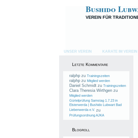
Bushido Lubw
VEREIN FÜR TRADITIO
UNSER VEREIN
KARATE IM VEREIN
Letzte Kommentare
ralphp
zu
Trainingszeiten
ralphp
zu
Mitglied werden
Daniel Schmidt
zu
Trainingszeiten
Clara Theresia Wirthgen
zu
Mitglied werden
Gürtelprüfung Samstag 1.7.23 in
Elsterwerda | Bushido Lubwart Bad
Liebenwerda e.V.
zu
Prüfungsordnung AJKA
Blogroll