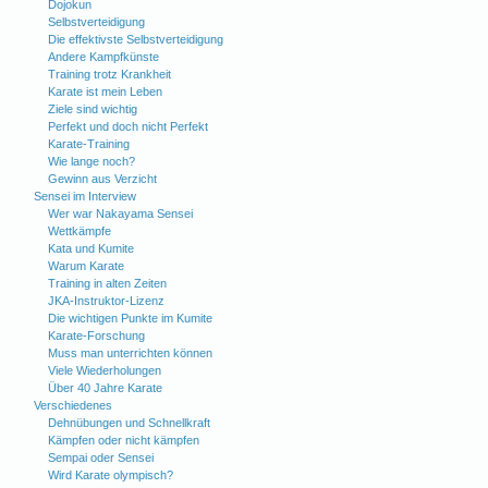
Dojokun
Selbstverteidigung
Die effektivste Selbstverteidigung
Andere Kampfkünste
Training trotz Krankheit
Karate ist mein Leben
Ziele sind wichtig
Perfekt und doch nicht Perfekt
Karate-Training
Wie lange noch?
Gewinn aus Verzicht
Sensei im Interview
Wer war Nakayama Sensei
Wettkämpfe
Kata und Kumite
Warum Karate
Training in alten Zeiten
JKA-Instruktor-Lizenz
Die wichtigen Punkte im Kumite
Karate-Forschung
Muss man unterrichten können
Viele Wiederholungen
Über 40 Jahre Karate
Verschiedenes
Dehnübungen und Schnellkraft
Kämpfen oder nicht kämpfen
Sempai oder Sensei
Wird Karate olympisch?