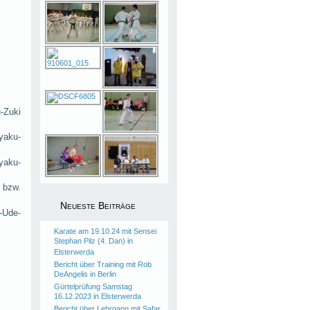
-Zuki
yaku-
yaku-
 bzw.
Neueste Beiträge
-Ude-
Karate am 19.10.24 mit Sensei
Stephan Pilz (4. Dan) in
Elsterwerda
Bericht über Training mit Rob
DeAngelis in Berlin
Gürtelprüfung Samstag
16.12.2023 in Elsterwerda
Bericht über Lehrgang mit Safar