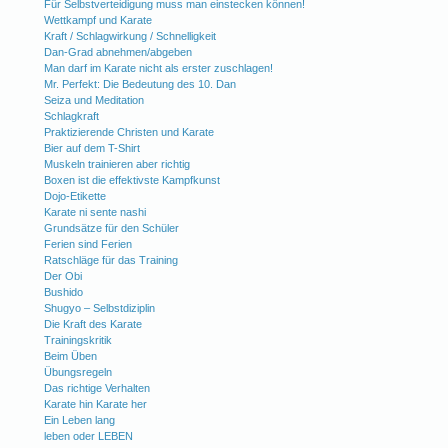
Für Selbstverteidigung muss man einstecken können!
Wettkampf und Karate
Kraft / Schlagwirkung / Schnelligkeit
Dan-Grad abnehmen/abgeben
Man darf im Karate nicht als erster zuschlagen!
Mr. Perfekt: Die Bedeutung des 10. Dan
Seiza und Meditation
Schlagkraft
Praktizierende Christen und Karate
Bier auf dem T-Shirt
Muskeln trainieren aber richtig
Boxen ist die effektivste Kampfkunst
Dojo-Etikette
Karate ni sente nashi
Grundsätze für den Schüler
Ferien sind Ferien
Ratschläge für das Training
Der Obi
Bushido
Shugyo – Selbstdiziplin
Die Kraft des Karate
Trainingskritik
Beim Üben
Übungsregeln
Das richtige Verhalten
Karate hin Karate her
Ein Leben lang
leben oder LEBEN