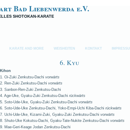
art Bad Liebenwerda e.V.
NELLES SHOTOKAN-KARATE
KARATE AND MORE
WEISHEITEN
KONTAKT
IMPRESS
6. Kyu
Kihon
1. Oi-Zuki Zenkutsu-Dachi
vorwärts
2. Ren-Zuki Zenkutsu-Dachi
vorwärts
3. Sanbon-Ren-Zuki Zenkutsu-Dachi
4. Age-Uke, Gyaku-Zuki Zenkutsu-Dachi
rückwärts
5. Soto-Ude-Uke, Gyaku-Zuki Zenkutsu-Dachi
vorwärts
6. Soto-Ude-Uke Zenkutsu-Dachi, Yoko-Empi-Uchi Kiba-Dachi
rückwärts
7. Uchi-Ude-Uke, Kizami-Zuki, Gyaku-Zuki Zenkutsu-Dachi
vorwärts
8. Shuto-Uke Kokutsu-Dachi, Gyaku-Tate-Nukite Zenkutsu-Dachi
vorwärts
9. Mae-Geri-Keage Jodan Zenkutsu-Dachi