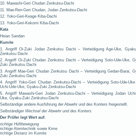
10. Mawashi-Geri Chudan Zenkutsu-Dachi
11. Mae-Ren-Geri Chudan, Jodan Zenkutsu-Dachi
12. Yoko-Geri-Keage Kiba-Dachi
13. Yoko-Geri-Kekomi Kiba-Dachi
Kata
Heian Sandan
Kumite
1. Angriff Oi-Zuki Jodan Zenkutsu Dachi – Verteidigung Age-Uke, Gyaku
Zenkutsu Dachi
2. Angriff Oi-Zuki Chudan Zenkutsu Dachi – Verteidigung Soto-Ude-Uke, G
Zuki Zenkutsu Dachi
3. Angriff Mae-Geri Chudan Zenkutsu Dachi – Verteidigung Gedan-Barai, G
Zuki Zenkutsu Dachi
4. Angriff Yoko-Geri Chudan Zenkutsu-Dachi – Verteidigung Soto-Ude-Uke
Uchi-Ude-Uke, Gyaku-Zuki Zenkutsu-Dachi
5. Angriff Mawashi-Geri Jodan Zenkutsu-Dachi – Verteidigung Jodan Uchi
Uke, Gyaku-Zuki Zenkutsu-Dachi
Selbständige andere Ausführung der Abwehr und des Konters freigestellt.
Selbständiger Wechsel der Abwehr und des Konters.
Der Prüfer legt Wert auf:
richtige Hüftbewegung
richtige Atemtechnik sowie Kime
richtige Distanz im Kumite