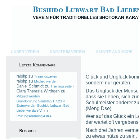
Bushido Lubwart Bad Liebe
VEREIN FÜR TRADITIONELLES SHOTOKAN-KARA
UNSER VEREIN
KARATE IM VEREIN
KARATE AND MORE
Letzte Kommentare
ralphp
zu
Glück und Unglück komm
Trainingszeiten
ralphp
zu
Mitglied werden
sondern nur gerufen.
Daniel Schmidt
zu
Trainingszeiten
Das Unglück der Mensch
Clara Theresia Wirthgen
zu
dass sie lieben, sich zu
Mitglied werden
Gürtelprüfung Samstag 1.7.23 in
Schulmeister anderer z
Elsterwerda | Bushido Lubwart Bad
(Meng Dse)
Liebenwerda e.V.
zu
Wer auf das Glück ein L
Prüfungsordnung AJKA
der wartet oft vergebens
Nach drei Jahren verma
Blogroll
zu etwas nütze zu sein.