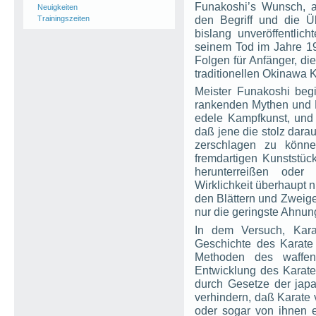
Funakoshi’s Wunsch, al
Neuigkeiten
den Begriff und die Ü
Trainingszeiten
bislang unveröffentlic
seinem Tod im Jahre 1
Folgen für Anfänger, di
traditionellen Okinawa 
Meister Funakoshi beg
rankenden Mythen und L
edele Kampfkunst, und 
daß jene die stolz darau
zerschlagen zu könne
fremdartigen Kunststüc
herunterreißen oder
Wirklichkeit überhaupt n
den Blättern und Zwei
nur die geringste Ahnun
In dem Versuch, Karat
Geschichte des Karate
Methoden des waffen
Entwicklung des Karat
durch Gesetze der jap
verhindern, daß Karate 
oder sogar von ihnen 