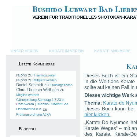
Bushido Lubwart Bad Liebe
VEREIN FÜR TRADITIONELLES SHOTOKAN-KARA
UNSER VEREIN
KARATE IM VEREIN
KARATE AND MORE
Ka
Letzte Kommentare
ralphp
zu
Dieses Buch ist ein Sta
Trainingszeiten
ralphp
zu
Mitglied werden
in die Welt des Karat
Daniel Schmidt
zu
Trainingszeiten
sollte auf keinen Fall in
Clara Theresia Wirthgen
zu
Dieses wichtige Werk s
Mitglied werden
Gürtelprüfung Samstag 1.7.23 in
Thema:
Karate-do Nyu
Elsterwerda | Bushido Lubwart Bad
Dieses Buch kann bei
Liebenwerda e.V.
zu
hier klicken.
Prüfungsordnung AJKA
„Karate-Do Nyumon heiß
Karate Weges“ – mit an
Blogroll
des Karate. Karate-D