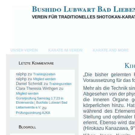
Bushido Lubwart Bad Liebe
VEREIN FÜR TRADITIONELLES SHOTOKAN-KARA
UNSER VEREIN
KARATE IM VEREIN
KARATE AND MORE
Kih
Letzte Kommentare
ralphp
zu
„Die bisher gelernte
Trainingszeiten
ralphp
zu
Mitglied werden
Voraussetzung für das f
Daniel Schmidt
zu
Trainingszeiten
Mehr als die Technik si
Clara Theresia Wirthgen
zu
Abgesehen von der phy
Mitglied werden
Gürtelprüfung Samstag 1.7.23 in
die inneren Organe ge
Elsterwerda | Bushido Lubwart Bad
körperlichen hinzu. Ha
Liebenwerda e.V.
zu
während des Erlernens
Prüfungsordnung AJKA
Stellung und optimaler
erlernt. Ebenso wird d
Blogroll
(Hirokazu Kanazawa, 9°