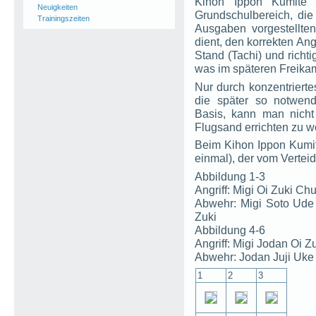
Kihon Ippon Kumite 
Neuigkeiten
Grundschulbereich, di
Trainingszeiten
Ausgaben vorgestellten
dient, den korrekten Ang
Stand (Tachi) und richti
was im späteren Freika
Nur durch konzentriert
die später so notwen
Basis, kann man nich
Flugsand errichten zu w
Beim Kihon Ippon Kumite
einmal), der vom Verteid
Abbildung 1-3
Angriff: Migi Oi Zuki Ch
Abwehr: Migi Soto Ude
Zuki
Abbildung 4-6
Angriff: Migi Jodan Oi Z
Abwehr: Jodan Juji Uke 
1
2
3