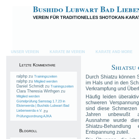
Bushido Lubwart Bad Liebe
VEREIN FÜR TRADITIONELLES SHOTOKAN-KARA
UNSER VEREIN
KARATE IM VEREIN
KARATE AND MORE
Shiatsu
Letzte Kommentare
ralphp
zu
Durch Shiatzu können Si
Trainingszeiten
ralphp
zu
Mitglied werden
im Hals und in den Schu
Daniel Schmidt
zu
Trainingszeiten
Verkrampfung und Über
Clara Theresia Wirthgen
zu
Häufig leiden überakti
Mitglied werden
Gürtelprüfung Samstag 1.7.23 in
schweren Verspannunge
Elsterwerda | Bushido Lubwart Bad
sind diese Schmerzen 
Liebenwerda e.V.
zu
Jahren unbewußt au
Prüfungsordnung AJKA
Ausnahme wurde dies
Shiatzu-Behandlun
Blogroll
Entspannung zuteil.