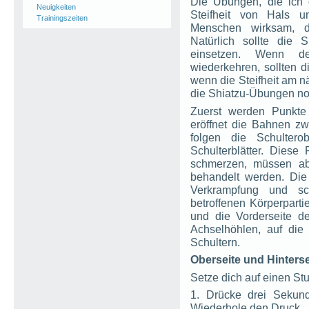
Die Übungen, die ich
Neuigkeiten
Steifheit von Hals u
Trainingszeiten
Menschen wirksam, d
Natürlich sollte die 
einsetzen. Wenn d
wiederkehren, sollten 
wenn die Steifheit am n
die Shiatzu-Übungen no
Zuerst werden Punkt
eröffnet die Bahnen 
folgen die Schulter
Schulterblätter. Diese
schmerzen, müssen ab
behandelt werden. Die
Verkrampfung und sch
betroffenen Körperpartie
und die Vorderseite de
Achselhöhlen, auf die
Schultern.
Oberseite und Hinters
Setze dich auf einen St
1. Drücke drei Sekund
Wiederhole den Druck.